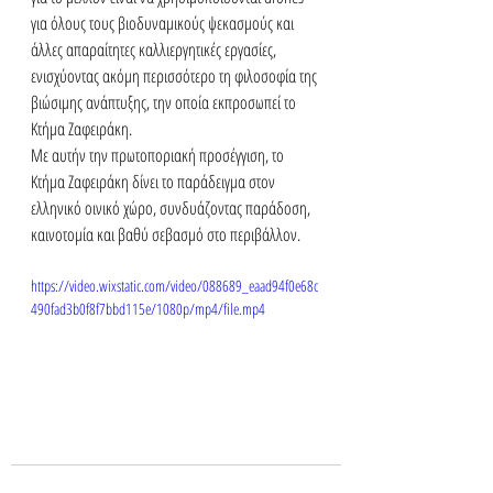
για όλους τους βιοδυναμικούς ψεκασμούς και 
άλλες απαραίτητες καλλιεργητικές εργασίες, 
ενισχύοντας ακόμη περισσότερο τη φιλοσοφία της 
βιώσιμης ανάπτυξης, την οποία εκπροσωπεί το 
Κτήμα Ζαφειράκη.
Με αυτήν την πρωτοποριακή προσέγγιση, το 
Κτήμα Ζαφειράκη δίνει το παράδειγμα στον 
ελληνικό οινικό χώρο, συνδυάζοντας παράδοση, 
καινοτομία και βαθύ σεβασμό στο περιβάλλον.
https://video.wixstatic.com/video/088689_eaad94f0e68c
490fad3b0f8f7bbd115e/1080p/mp4/file.mp4