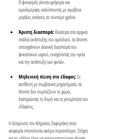
Ο ψεκασμός γίνεται γρήγορα και 
ομοιόμορφα, καλύπτοντας με ακρίβεια 
μεγάλες εκτάσεις σε σύντομο χρόνο.
Άριστη διασπορά:
 Ιδιαίτερα στα αρχικά 
στάδια ανάπτυξης του αμπελιού, τα drones 
επιτυγχάνουν ιδανική διασπορά του 
ψεκαστικού υγρού, ενισχύοντας την υγεία 
και την ανάπτυξη των φυτών.
Μηδενική πίεση στο έδαφος:
 Σε 
αντίθεση με συμβατικά μηχανήματα, τα 
drones δεν συμπιέζουν το χώμα, 
διατηρώντας τη δομή και τη γονιμότητα του 
εδάφους.
Η δέσμευση του Κτήματος Ζαφειράκη στην 
αειφορία επεκτείνεται ακόμα περισσότερο. Στόχος 
για το μέλλον είναι να χρησιμοποιούνται drones 