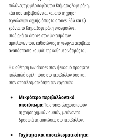
πυλώνες της φιλοσοφίας του Κτήματος Ζαφειράκη, 
κάτι που επιβεβαιώνεται και από τη χρήση 
τεχνολογιών αιχμής, όπως τα drones. Εδώ και έξι 
χρόνια, το Κτήμα Ζαφειράκη ενσωματώνει 
σταδιακά τα drones στον ψεκασμό των 
αμπελώνων του, καθιστώντας τη γεωργία ακριβείας 
αναπόσπαστο κομμάτι της καθημερινότητάς του. 
Η υιοθέτηση των drones στον ψεκασμό προσφέρει 
πολλαπλά οφέλη τόσο στο περιβάλλον όσο και 
στην αποτελεσματικότητα των εργασιών:
Μικρότερο περιβαλλοντικό 
αποτύπωμα:
 Τα drones ελαχιστοποιούν 
τη χρήση χημικών ουσιών, μειώνοντας 
δραστικά τις επιπτώσεις στο περιβάλλον.
Ταχύτητα και αποτελεσματικότητα: