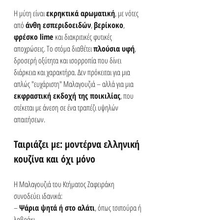
Η μύτη είναι 
εκρηκτικά αρωματική
, με νότες 
από 
άνθη εσπεριδοειδών
, 
βερίκοκο
, 
φρέσκο lime
 και διακριτικές φυτικές 
αποχρώσεις. Το στόμα διαθέτει 
πλούσια υφή
, 
δροσερή οξύτητα και ισορροπία που δίνει 
διάρκεια και χαρακτήρα. Δεν πρόκειται για μια 
απλώς "ευχάριστη" Μαλαγουζιά – αλλά για μια 
εκφραστική εκδοχή της ποικιλίας
, που 
στέκεται με άνεση σε ένα τραπέζι υψηλών 
απαιτήσεων.
Ταιριάζει με: μοντέρνα ελληνική 
κουζίνα και όχι μόνο
Η Μαλαγουζιά του Κτήματος Ζαφειράκη 
συνοδεύει ιδανικά:
– 
Ψάρια ψητά ή στο αλάτι
, όπως τσιπούρα ή 
λαβράκι