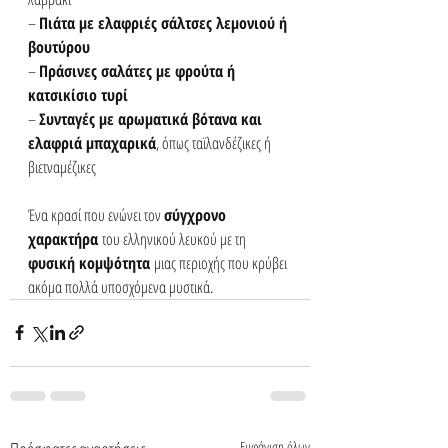
– 
Πιάτα με ελαφριές σάλτσες λεμονιού ή 
βουτύρου
– 
Πράσινες σαλάτες με φρούτα ή 
κατσικίσιο τυρί
– 
Συνταγές με αρωματικά βότανα και 
ελαφριά μπαχαρικά
, όπως ταϊλανδέζικες ή 
βιετναμέζικες
Ένα κρασί που ενώνει τον 
σύγχρονο 
χαρακτήρα
 του ελληνικού λευκού με τη 
φυσική κομψότητα
 μιας περιοχής που κρύβει 
ακόμα πολλά υποσχόμενα μυστικά.
Εμφάνιση όλων