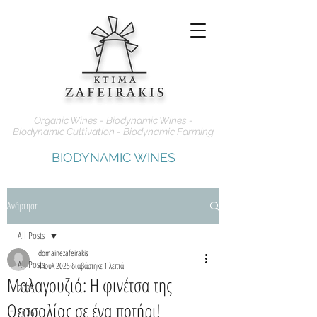
Organic Wines - Biodynamic Wines -
Biodynamic Cultivation - Biodynamic Farming
BIODYNAMIC WINES
Ανάρτηση
All Posts
domainezafeirakis
All Posts
4 Ιουλ 2025
διαβάστηκε 1 λεπτά
Μαλαγουζιά: Η φινέτσα της
2025
Θεσσαλίας σε ένα ποτήρι!
2026