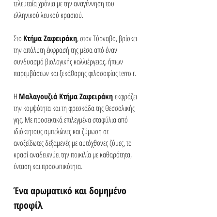
τελευταία χρόνια με την αναγέννηση του 
ελληνικού λευκού κρασιού. 
Στο 
Κτήμα Ζαφειράκη
, στον Τύρναβο, βρίσκει 
την απόλυτη έκφρασή της μέσα από έναν 
συνδυασμό βιολογικής καλλιέργειας, ήπιων 
παρεμβάσεων και ξεκάθαρης φιλοσοφίας terroir.
Η 
Μαλαγουζιά Κτήμα Ζαφειράκη
 εκφράζει 
την κομψότητα και τη φρεσκάδα της Θεσσαλικής 
γης. Με προσεκτικά επιλεγμένα σταφύλια από 
ιδιόκτητους αμπελώνες και ζύμωση σε 
ανοξείδωτες δεξαμενές με αυτόχθονες ζύμες, το 
κρασί αναδεικνύει την ποικιλία με καθαρότητα, 
ένταση και προσωπικότητα.
Ένα αρωματικό και δομημένο 
προφίλ