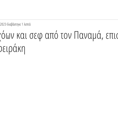
 2023
διαβάστηκε 1 λεπτά
όων και σεφ από τον Παναμά, επ
φειράκη