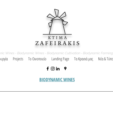
nic Wines - Biodynamic Wines - Biodynamic Cultivation - Biodynamic Farming
ουργία
Projects
Το Οινοποιείο
Landing Page
Τα Κρασιά μας
Νέα & Τύπ
BIODYNAMIC WINES