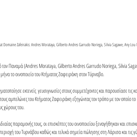
 at Domaine Zafeirakis: Andres Morataya, Gilberto Andres Garrudo Noriega, Silvia Sagawe, Any Lou
τον Παναμά (Andres Morataya, Gilberto Andres Garrudo Noriega, Silvia Saga
μήνα το οινοποιείο του Κτήματος Ζαφειράκη στον Τύρναβο.
ατοποίησε εκτενείς  γευσιγνωσίες στους συμμετέχοντες και παρουσίασε τις και
τους αμπελώνες του Κτήματος Ζαφειράκη εξηγώντας τον τρόπο με τον οποίο το
ς χώρους του.
αδιαίας παραμονής τους, οι επισκέπτες του οινοποιείου ξεναγήθηκαν και επι
περιοχή του Τυρνάβου καθώς και τελικά σημεία πώλησης στη Λάρισα και τις γ