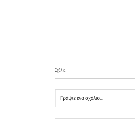
Σχόλια
Γράψτε ένα σχόλιο...
Το Κτήμα Ζαφειράκη στη φιλανθρωπική
εκδήλωση «Μια Βραδιά κάτω από τα
Άστρα»