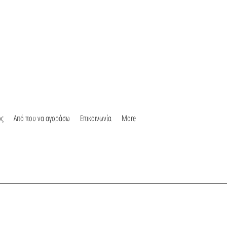
ος
Από που να αγοράσω
Επικοινωνία
More