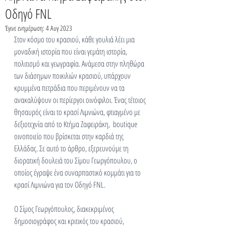
Οδηγό FNL
Έγινε ενημέρωση:
4 Αυγ 2023
Στον κόσμο του κρασιού, κάθε γουλιά λέει μια 
μοναδική ιστορία που είναι γεμάτη ιστορία, 
πολιτισμό και γεωγραφία. Ανάμεσα στην πληθώρα 
των διάσημων ποικιλιών κρασιού, υπάρχουν 
κρυμμένα πετράδια που περιμένουν να τα 
ανακαλύψουν οι περίεργοι οινόφιλοι. Ένας τέτοιος 
θησαυρός είναι το κρασί Λιμνιώνα, φτιαγμένο με 
δεξιοτεχνία από το Κτήμα Ζαφειράκη,  boutique 
οινοποιείο που βρίσκεται στην καρδιά της 
Ελλάδας. Σε αυτό το άρθρο, εξερευνούμε τη 
διορατική δουλειά του Σίμου Γεωργόπουλου, ο 
οποίος έγραψε ένα συναρπαστικό κομμάτι για το 
κρασί Λιμνιώνα για τον Οδηγό FNL.
Ο Σίμος Γεωργόπουλος, διακεκριμένος 
δημοσιογράφος και κριτικός του κρασιού, 