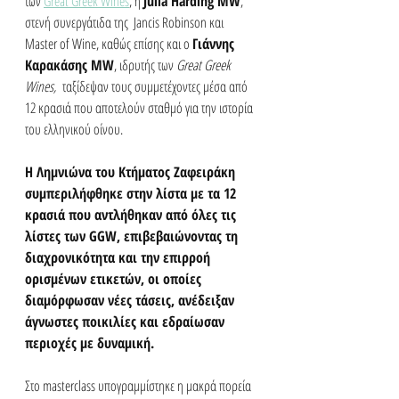
των 
Great Greek Wines
, η 
Julia Harding MW
, 
στενή συνεργάτιδα της  Jancis Robinson και 
Master of Wine, καθώς επίσης και ο 
Γιάννης 
Καρακάσης MW
, ιδρυτής των 
Great Greek 
Wines,
  ταξίδεψαν τους συμμετέχοντες μέσα από 
12 κρασιά που αποτελούν σταθμό για την ιστορία 
του ελληνικού οίνου.
Η 
Λημνιώνα
 του Κτήματος Ζαφειράκη 
συμπεριλήφθηκε στην λίστα με τα 12 
κρασιά που αντλήθηκαν από όλες τις 
λίστες των GGW, επιβεβαιώνοντας τη 
διαχρονικότητα και την επιρροή 
ορισμένων ετικετών, οι οποίες 
διαμόρφωσαν νέες τάσεις, ανέδειξαν 
άγνωστες ποικιλίες και εδραίωσαν 
περιοχές με δυναμική. 
Στο masterclass υπογραμμίστηκε η μακρά πορεία 