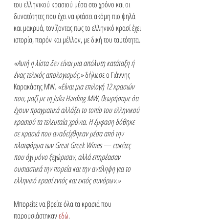
του ελληνικού κρασιού μέσα στο χρόνο και οι 
δυνατότητες που έχει να φτάσει ακόμη πιο ψηλά 
και μακρυά, τονίζοντας πως το ελληνικό κρασί έχει 
ιστορία, παρόν και μέλλον, με δική του ταυτότητα. 
«Αυτή η λίστα δεν είναι μια απόλυτη κατάταξη ή 
ένας τελικός απολογισμός,»
 δήλωσε ο Γιάννης 
Καρακάσης MW.
 «Είναι μια επιλογή 12 κρασιών 
που, μαζί με τη Julia Harding MW, θεωρήσαμε ότι 
έχουν πραγματικά αλλάξει το τοπίο του ελληνικού 
κρασιού τα τελευταία χρόνια. Η έμφαση δόθηκε 
σε κρασιά που αναδείχθηκαν μέσα από την 
πλατφόρμα των Great Greek Wines — ετικέτες 
που όχι μόνο ξεχώρισαν, αλλά επηρέασαν 
ουσιαστικά την πορεία και την αντίληψη για το 
ελληνικό κρασί εντός και εκτός συνόρων.»
Μπορείτε να βρείτε όλα τα κρασιά που 
παρουσιάστηκαν 
εδώ
.