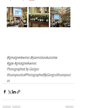
@greatgreekwines @yianniskarakasismw
#ggw
#greatgreekwines
Photographed by Giorgos 
Vitsaropoulos#PhotographedByGiorgosVitsaropoul
os 