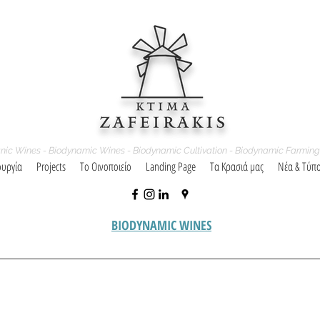
nic Wines - Biodynamic Wines - Biodynamic Cultivation - Biodynamic Farming
ουργία
Projects
Το Οινοποιείο
Landing Page
Τα Κρασιά μας
Νέα & Τύπ
BIODYNAMIC WINES