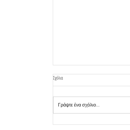
Σχόλια
Γράψτε ένα σχόλιο...
Το Κτήμα Ζαφειράκη στη φιλανθρωπική
εκδήλωση «Μια Βραδιά κάτω από τα