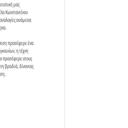
τιστική μας 
έλα Κωνσταντίνου 
 αναλογίες ανάμεσα 
ηκα. 
κθεση προσέφερε ένα 
καινίων, η τέχνη 
οίο προσέφερε στους 
τη βραδιά, δίνοντας 
εση.