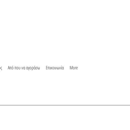
ος
Από που να αγοράσω
Επικοινωνία
More