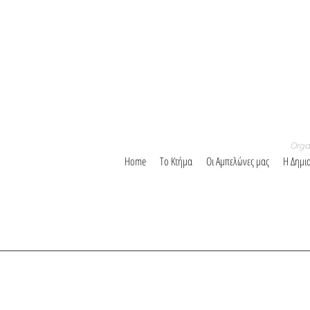
Orga
Home
Το Κτήμα
Οι Αμπελώνες μας
Η Δημι