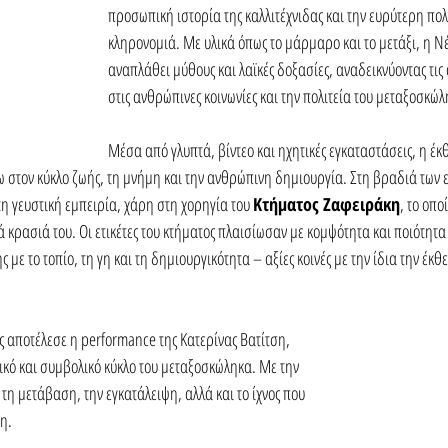
προσωπική ιστορία της καλλιτέχνιδας και την ευρύτερη πολι
κληρονομιά. Με υλικά όπως το μάρμαρο και το μετάξι, η Ν
αναπλάθει μύθους και λαϊκές δοξασίες, αναδεικνύοντας τις
στις ανθρώπινες κοινωνίες και την πολιτεία του μεταξοσκώλ
Μέσα από γλυπτά, βίντεο και ηχητικές εγκαταστάσεις, η έ
στον κύκλο ζωής, τη μνήμη και την ανθρώπινη δημιουργία. Στη βραδιά των εγ
τη γευστική εμπειρία, χάρη στη χορηγία του 
Κτήματος Ζαφειράκη
, το οπ
 κρασιά του. Οι ετικέτες του κτήματος πλαισίωσαν με κομψότητα και ποιότητα 
ε το τοπίο, τη γη και τη δημιουργικότητα – αξίες κοινές με την ίδια την έκθ
ς αποτέλεσε η performance της Κατερίνας Βατίτση, 
ικό και συμβολικό κύκλο του μεταξοσκώληκα. Με την 
η μετάβαση, την εγκατάλειψη, αλλά και το ίχνος που 
η.