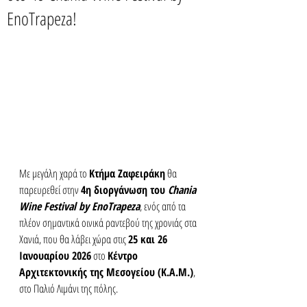
EnoTrapeza!
Με μεγάλη χαρά το 
Κτήμα Ζαφειράκη
 θα 
παρευρεθεί στην 
4η διοργάνωση του 
Chania 
Wine Festival by EnoTrapeza
, ενός από τα 
πλέον σημαντικά οινικά ραντεβού της χρονιάς στα 
Χανιά, που θα λάβει χώρα στις 
25 και 26 
Ιανουαρίου 2026
 στο 
Κέντρο 
Αρχιτεκτονικής της Μεσογείου (Κ.Α.Μ.)
, 
στο Παλιό Λιμάνι της πόλης.