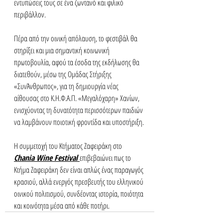
εντυπώσεις τους σε ένα ζωντανό και φιλικό 
περιβάλλον.
Πέρα από την οινική απόλαυση, το φεστιβάλ θα 
στηρίξει και μια σημαντική κοινωνική 
πρωτοβουλία, αφού τα έσοδα της εκδήλωσης 
θα 
διατεθούν, μέσω της Ομάδας Στήριξης 
«ΣυνΆνθρωπος», για τη δημιουργία νέας 
αίθουσας στο Κ.Η.Φ.Α.Π. «Μεγαλόχαρη» Χανίων, 
ενισχύοντας τη δυνατότητα περισσότερων παιδιών 
να λαμβάνουν ποιοτική φροντίδα και υποστήριξη.
Η συμμετοχή του Κτήματος Ζαφειράκη στο 
Chania Wine Festival
επιβεβαιώνει πως το 
Κτήμα Ζαφειράκη δεν είναι απλώς ένας παραγωγός 
κρασιού, αλλά ενεργός πρεσβευτής του ελληνικού 
οινικού πολιτισμού, συνδέοντας ιστορία, ποιότητα 
και κοινότητα μέσα από κάθε ποτήρι.