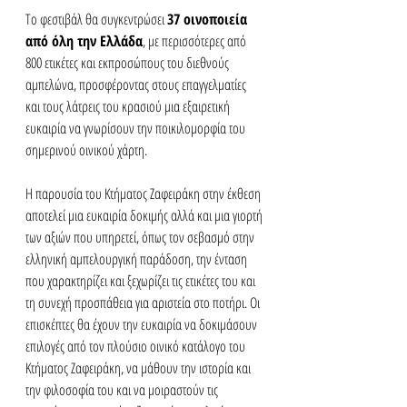
Το φεστιβάλ θα συγκεντρώσει 
37 οινοποιεία 
από όλη την Ελλάδα
, με περισσότερες από 
800 ετικέτες και εκπροσώπους του διεθνούς 
αμπελώνα, προσφέροντας στους επαγγελματίες 
και τους λάτρεις του κρασιού μια εξαιρετική 
ευκαιρία να γνωρίσουν την ποικιλομορφία του 
σημερινού οινικού χάρτη. 
Η παρουσία του Κτήματος Ζαφειράκη στην έκθεση 
αποτελεί μια ευκαιρία δοκιμής αλλά και μια γιορτή 
των αξιών που υπηρετεί, όπως τον σεβασμό στην 
ελληνική αμπελουργική παράδοση, την ένταση 
που χαρακτηρίζει και ξεχωρίζει τις ετικέτες του και 
τη συνεχή προσπάθεια για αριστεία στο ποτήρι. Οι 
επισκέπτες θα έχουν την ευκαιρία να δοκιμάσουν 
επιλογές από τον πλούσιο οινικό κατάλογο του 
Κτήματος Ζαφειράκη, να μάθουν την ιστορία και 
την φιλοσοφία του και να μοιραστούν τις 