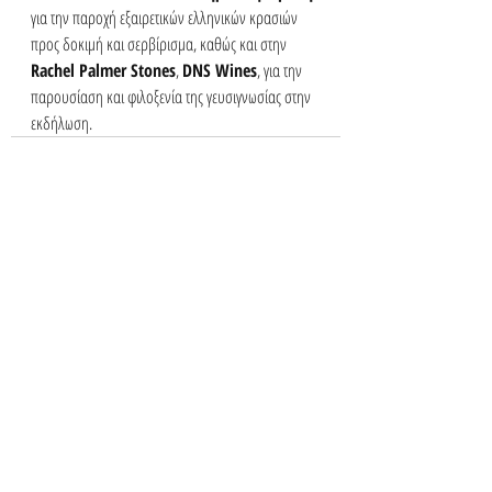
για την παροχή εξαιρετικών ελληνικών κρασιών 
προς δοκιμή και σερβίρισμα, καθώς και στην 
Rachel Palmer Stones
, 
DNS Wines
, για την 
παρουσίαση και φιλοξενία της γευσιγνωσίας στην 
εκδήλωση.
Πρόσφατες αναρτήσεις
Εμφάνιση όλων