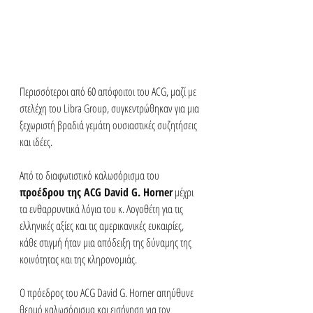
Περισσότεροι από 60 απόφοιτοι του ACG, μαζί με 
στελέχη του Libra Group, συγκεντρώθηκαν για μια 
ξεχωριστή βραδιά γεμάτη ουσιαστικές συζητήσεις 
και ιδέες.
Από το διαφωτιστικό καλωσόρισμα του 
προέδρου της ACG David G. Horner
 μέχρι 
τα ενθαρρυντικά λόγια του κ. Λογοθέτη για τις 
ελληνικές αξίες και τις αμερικανικές ευκαιρίες, 
κάθε στιγμή ήταν μια απόδειξη της δύναμης της 
κοινότητας και της κληρονομιάς.
Ο πρόεδρος του ACG David G. Horner απηύθυνε 
θερμό καλωσόρισμα και εισήγηση για τον 