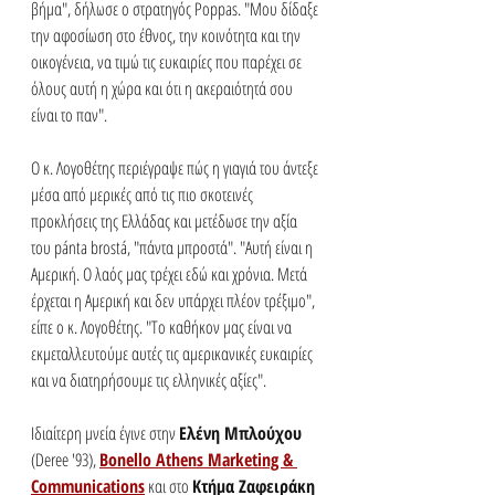
βήμα", δήλωσε ο στρατηγός Poppas. "Μου δίδαξε 
την αφοσίωση στο έθνος, την κοινότητα και την 
οικογένεια, να τιμώ τις ευκαιρίες που παρέχει σε 
όλους αυτή η χώρα και ότι η ακεραιότητά σου 
είναι το παν".
Ο κ. Λογοθέτης περιέγραψε πώς η γιαγιά του άντεξε 
μέσα από μερικές από τις πιο σκοτεινές 
προκλήσεις της Ελλάδας και μετέδωσε την αξία 
του pánta brostá, "πάντα μπροστά". "Αυτή είναι η 
Αμερική. Ο λαός μας τρέχει εδώ και χρόνια. Μετά 
έρχεται η Αμερική και δεν υπάρχει πλέον τρέξιμο", 
είπε ο κ. Λογοθέτης. "Το καθήκον μας είναι να 
εκμεταλλευτούμε αυτές τις αμερικανικές ευκαιρίες 
και να διατηρήσουμε τις ελληνικές αξίες".
Ιδιαίτερη μνεία έγινε στην 
Ελένη Μπλούχου
(Deree '93), 
Bonello Athens Marketing & 
Communications
 και στο 
Κτήμα Ζαφειράκη