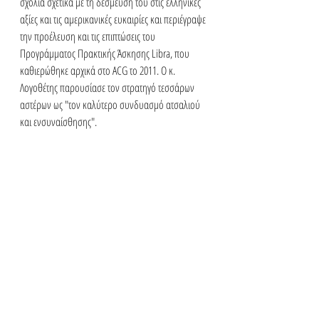
σχόλια σχετικά με τη δέσμευσή του στις ελληνικές 
αξίες και τις αμερικανικές ευκαιρίες και περιέγραψε 
την προέλευση και τις επιπτώσεις του 
Προγράμματος Πρακτικής Άσκησης Libra, που 
καθιερώθηκε αρχικά στο ACG το 2011. Ο κ. 
Λογοθέτης παρουσίασε τον στρατηγό τεσσάρων 
αστέρων ως "τον καλύτερο συνδυασμό ατσαλιού 
και ενσυναίσθησης". 