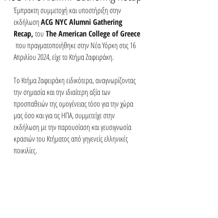
Έμπρακτη συμμετοχή και υποστήριξη στην 
εκδήλωση 
ACG NYC Alumni Gathering 
Recap, 
του
 The American College of Greece 
 που πραγματοποιήθηκε στην Νέα Υόρκη στις 16 
Απριλίου 2024, είχε το Κτήμα Ζαφειράκη.
Το Κτήμα Ζαφειράκη ειδικότερα, αναγνωρίζοντας 
την σημασία και την ιδιαίτερη αξία των 
προσπαθειών της ομογένειας τόσο για την χώρα 
μας όσο και για τις ΗΠΑ, συμμετείχε στην 
εκδήλωση με την παρουσίαση και γευσιγνωσία 
κρασιών του Κτήματος από γηγενείς ελληνικές 
ποικιλίες.