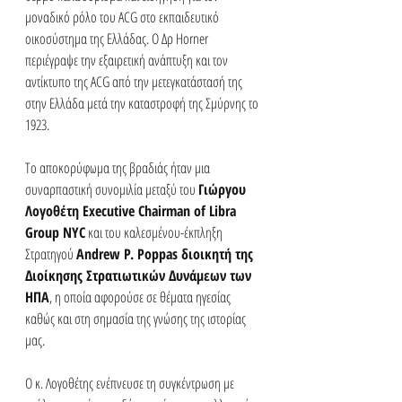
μοναδικό ρόλο του ACG στο εκπαιδευτικό 
οικοσύστημα της Ελλάδας. Ο Δρ Horner 
περιέγραψε την εξαιρετική ανάπτυξη και τον 
αντίκτυπο της ACG από την μετεγκατάστασή της 
στην Ελλάδα μετά την καταστροφή της Σμύρνης το 
1923.
Το αποκορύφωμα της βραδιάς ήταν μια 
συναρπαστική συνομιλία μεταξύ του 
Γιώργου 
Λογοθέτη Executive Chairman of Libra 
Group NYC
 και του καλεσμένου-έκπληξη 
Στρατηγού 
Andrew P. Poppas διοικητή της 
Διοίκησης Στρατιωτικών Δυνάμεων των 
ΗΠΑ
, η οποία αφορούσε σε θέματα ηγεσίας 
καθώς και στη σημασία της γνώσης της ιστορίας 
μας.
Ο κ. Λογοθέτης ενέπνευσε τη συγκέντρωση με 