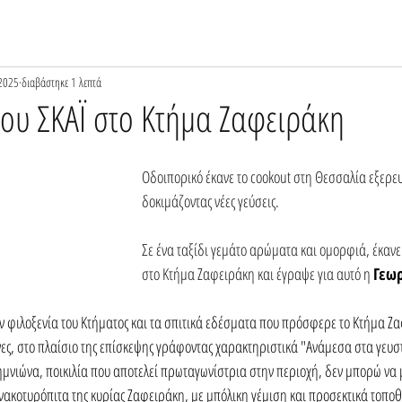
2025
διαβάστηκε 1 λεπτά
του ΣΚΑΪ στο Κτήμα Ζαφειράκη
Οδοιπορικό έκανε το cookout στη Θεσσαλία εξερευ
δοκιμάζοντας νέες γεύσεις.
Σε ένα ταξίδι γεμάτο αρώματα και ομορφιά, έκανε
στο Κτήμα Ζαφειράκη και έγραψε για αυτό η 
Γεωρ
φιλοξενία του Κτήματος και τα σπιτικά εδέσματα που πρόσφερε το Κτήμα Ζα
ες, στο πλαίσιο της επίσκεψης γράφοντας χαρακτηριστικά "Ανάμεσα στα γευστ
μνιώνα, ποικιλία που αποτελεί πρωταγωνίστρια στην περιοχή, δεν μπορώ να
ανακοτυρόπιτα της κυρίας Ζαφειράκη, με μπόλικη γέμιση και προσεκτικά τοπο