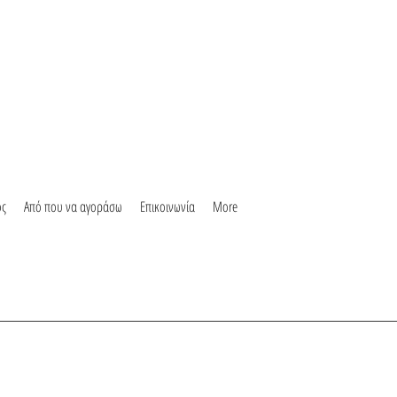
ος
Από που να αγοράσω
Επικοινωνία
More