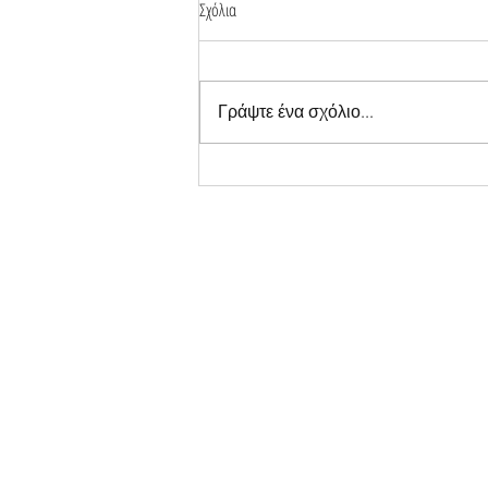
Σχόλια
Γράψτε ένα σχόλιο...
Το Κτήμα Ζαφειράκη στη φιλανθρωπική
εκδήλωση «Μια Βραδιά κάτω από τα
Άστρα»