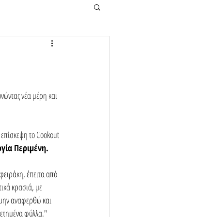
νώντας νέα μέρη και 
 επίσκεψη το Cookout 
γία Περιμένη. 
φειράκη, έπειτα από 
ικά κρασιά, με 
 μην αναφερθώ και 
θετημένα φύλλα."