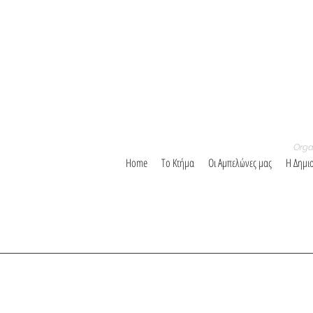
Orga
Home
Το Κτήμα
Οι Αμπελώνες μας
Η Δημι