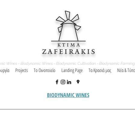
nic Wines - Biodynamic Wines - Biodynamic Cultivation - Biodynamic Farming
ουργία
Projects
Το Οινοποιείο
Landing Page
Τα Κρασιά μας
Νέα & Τύπ
BIODYNAMIC WINES