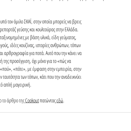
, υπό τον όμιλο ΣΚΑΪ, στην οποία μπορείς να βρεις 
επορτάζ γεύσης και κουλτούρας στην Ελλάδα. 
 ταξινομημένες με βάση υλικά, είδη γεύματος, 
γούς, ιδέες κουζίνας, ιστορίες ανθρώπων, τόπων 
και αρθρογραφία για ποτά. Αυτό που την κάνει να 
ή της προσέγγιση, όχι μόνο για το «πώς να 
 «πού», «πότε», με έμφαση στην εμπειρία, στην 
ν ταυτότητα των τόπων, κάτι που την αναδεικνύει 
ό απλή μαγειρική.
 το άρθρο της 
Cookout
 πατώντας 
εδώ
.