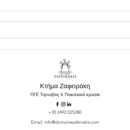
Ο Οίνος Natura Μαλαγουζιά 2025 του
Η Λημν
Κτήματος Ζαφειράκη επιστρέφει
Ζαφειρ
των Vib
Κτήμα Ζαφειράκη
ΠΓΕ Τύρναβος & Ποικιλιακά κρασιά
+30 2492 025280
Email:
info@domainezafeirakis.com