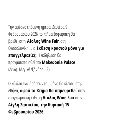
Την αμέσως επόμενη ημέρα, Δευτέρα 9 
Φεβρουαρίου 2026, το Κτήμα Ζαφειράκη θα 
βρεθεί στην 
Αίολος Wine Fair
, στη 
Θεσσαλονίκη, μια
 έκθεση κρασιού μόνο για 
επαγγελματίες
. Η εκδήλωση θα 
πραγματοποιηθεί στο 
Makedonia Palace
(Λεωφ. Μεγ. Αλεξάνδρου 2). 
Ο κύκλος των δράσεων του μήνα θα κλείσει στην 
Αθήνα,
 αφού το Κτήμα θα παρευρεθεί 
στην 
επαγγελματική έκθεση 
Αίολος Wine Fair
 στην 
Αίγλη Ζαππείου, την Κυριακή 15 
Φεβρουαρίου 2026.