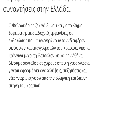
συναντήσεις στην Ελλάδα.
Ο Φεβρουάριος ξεκινά δυναμικά για το Κτήμα 
Ζαφειράκη, με διαδοχικές εμφανίσεις σε 
εκδηλώσεις που συγκεντρώνουν το ενδιαφέρον 
οινόφιλων και επαγγελματιών του κρασιού. Από τα 
Ιωάννινα μέχρι τη Θεσσαλονίκη και την Αθήνα, 
δίνουμε ραντεβού σε χώρους όπου η γευσιγνωσία 
γίνεται αφορμή για ανακαλύψεις, συζητήσεις και 
νέες γνωριμίες γύρω από την ελληνική και διεθνή 
σκηνή του κρασιού.