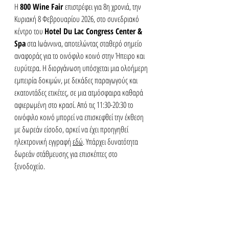
Η 
800 Wine Fair 
επιστρέφει για 8η χρονιά, την 
Κυριακή 8 Φεβρουαρίου 2026, στο συνεδριακό 
κέντρο του 
Hotel Du Lac Congress Center & 
Spa
 στα Ιωάννινα, αποτελώντας σταθερό σημείο 
αναφοράς για το οινόφιλο κοινό στην Ήπειρο και 
ευρύτερα. Η διοργάνωση υπόσχεται μια ολοήμερη 
εμπειρία δοκιμών, με δεκάδες παραγωγούς και 
εκατοντάδες ετικέτες, σε μια ατμόσφαιρα καθαρά 
αφιερωμένη στο κρασί. Από τις 11:30-20:30 το 
οινόφιλο κοινό μπορεί να επισκεφθεί την έκθεση 
με δωρεάν είσοδο, αρκεί να έχει προηγηθεί 
ηλεκτρονική εγγραφή 
εδώ
. Υπάρχει δυνατότητα 
δωρεάν στάθμευσης για επισκέπτες στο 
ξενοδοχείο.