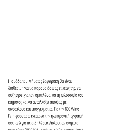
Η ομάδα του Κτήματος Ζαφειράκη θα είναι 
διαθέσιμη για να παρουσιάσει τις ετικέτες της, να 
συζητήσει για τον αμπελώνα και τη φιλοσοφία του 
κτήματος και να ανταλλάξει απόψεις με 
οινόφιλους και επαγγελματίες. Για την 800 Wine 
Fair, φροντίστε εγκαίρως την ηλεκτρονική εγγραφή 
σας, ενώ για τις εκδηλώσεις Αιόλου, αν ανήκετε 
στον χώρο (HORECA, εμπόριο, κάβες, sommeliers), 