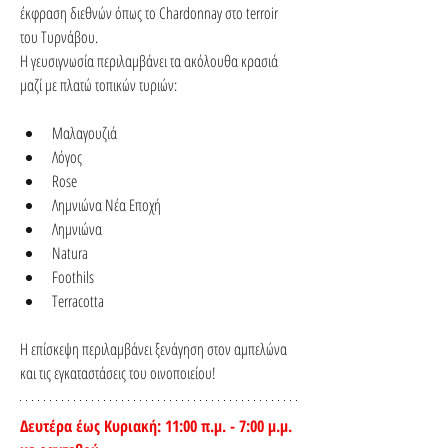
έκφραση διεθνών όπως το Chardonnay στο terroir 
του Τυρνάβου. 
Η γευσιγνωσία περιλαμβάνει τα ακόλουθα κρασιά 
μαζί με πλατώ τοπικών τυριών:
Μαλαγουζιά
Λόγος
Rose
Λημνιώνα Νέα Εποχή
Λημνιώνα
Natura 
Foothils
Terracotta 
Η επίσκεψη περιλαμβάνει ξενάγηση στον αμπελώνα 
και τις εγκαταστάσεις του οινοποιείου!
Δευτέρα έως Κυριακή: 11:00 π.μ. - 7:00 μ.μ. 