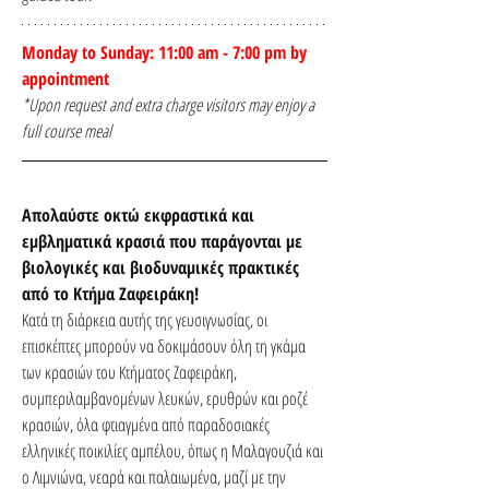
Monday to Sunday: 11:00 am - 7:00 pm by 
appointment
*Upon request and extra charge visitors may enjoy a 
full course meal
Απολαύστε οκτώ εκφραστικά και 
εμβληματικά κρασιά που παράγονται με 
βιολογικές και βιοδυναμικές πρακτικές 
από το Κτήμα Ζαφειράκη! 
Κατά τη διάρκεια αυτής της γευσιγνωσίας, οι 
επισκέπτες μπορούν να δοκιμάσουν όλη τη γκάμα 
των κρασιών του Κτήματος Ζαφειράκη, 
συμπεριλαμβανομένων λευκών, ερυθρών και ροζέ 
κρασιών, όλα φτιαγμένα από παραδοσιακές 
ελληνικές ποικιλίες αμπέλου, όπως η Μαλαγουζιά και 
ο Λιμνιώνα, νεαρά και παλαιωμένα, μαζί με την 