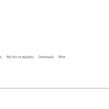
ος
Από που να αγοράσω
Επικοινωνία
More