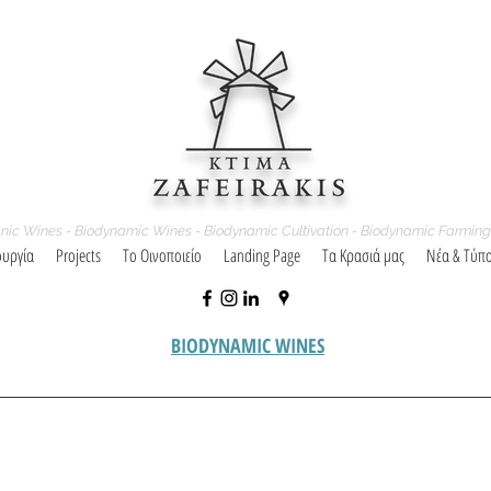
nic Wines - Biodynamic Wines - Biodynamic Cultivation - Biodynamic Farming
ουργία
Projects
Το Οινοποιείο
Landing Page
Τα Κρασιά μας
Νέα & Τύπ
BIODYNAMIC WINES