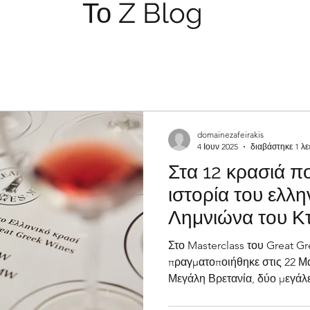
Z Blog
Το
domainezafeirakis
4 Ιουν 2025
διαβάστηκε 1 λε
Στα 12 κρασιά π
ιστορία του ελλη
Λημνιώνα του Κ
Ζαφειράκη
Στο Masterclass του Great G
πραγματοποιήθηκε στις 22 Μα
Μεγάλη Βρετανία, δύο μεγάλ
παγκόσμιου οινικού κλάδου 