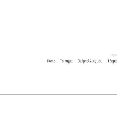
Orga
Home
Το Κτήμα
Οι Αμπελώνες μας
Η Δημι