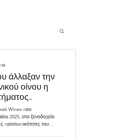
πτά
ου άλλαξαν την
νικού οίνου η
τήματος
reek Wines που
ίου 2025, στο ξενοδοχείο
ες προσωπικότητες του
έκαναν μια συναρπαστική