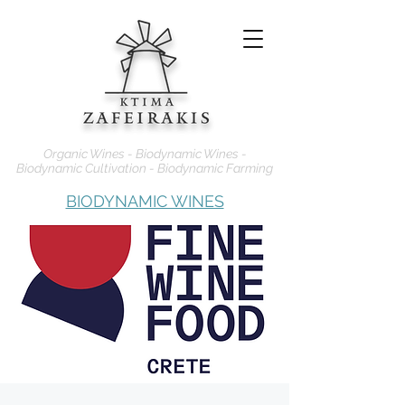
Organic Wines - Biodynamic Wines -
Biodynamic Cultivation - Biodynamic Farming
BIODYNAMIC WINES