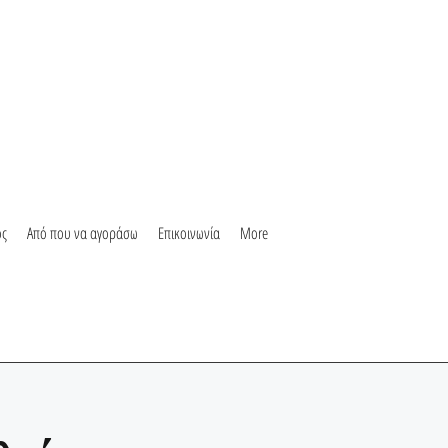
ος
Από που να αγοράσω
Επικοινωνία
More