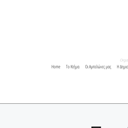
Orga
Home
Το Κτήμα
Οι Αμπελώνες μας
Η Δημι