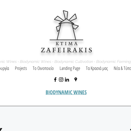
nic Wines - Biodynamic Wines - Biodynamic Cultivation - Biodynamic Farming
ουργία
Projects
Το Οινοποιείο
Landing Page
Τα Κρασιά μας
Νέα & Τύπ
BIODYNAMIC WINES