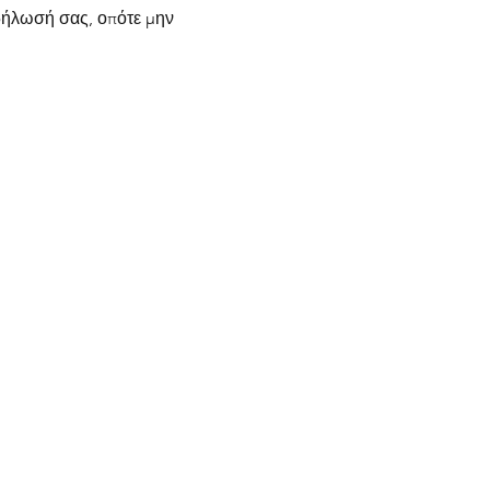
κδήλωσή σας, οπότε μην
ραφούν, να απαντήσουν ή να