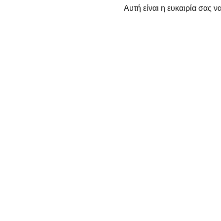
Αυτή είναι η ευκαιρία σας 
φοβάστε να δείξετε προσωπ
αγοράσουν ένα εισιτήριο σήμ