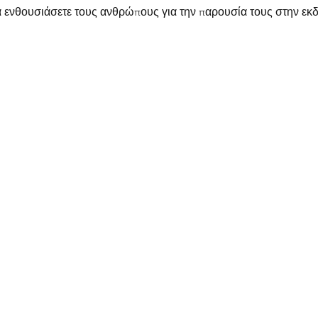
να ενθουσιάσετε τους ανθρώπους για την παρουσία τους στην ε
ικότητα και ενθουσιασμό! Ενθαρρύνετε τους επισκέπτες να εγγ
ερα για να βεβαιωθείτε ότι η θέση τους έχει αποθηκευτεί.