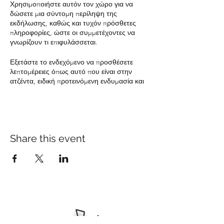
Χρησιμοποιήστε αυτόν τον χώρο για να
δώσετε μια σύντομη περίληψη της
εκδήλωσης, καθώς και τυχόν πρόσθετες
πληροφορίες, ώστε οι συμμετέχοντες να
γνωρίζουν τι επιφυλάσσεται.
Εξετάστε το ενδεχόμενο να προσθέσετε
λεπτομέρειες όπως αυτό που είναι στην
ατζέντα, ειδική προτεινόμενη ενδυμασία και
άλλες σχετικές πληροφορίες που θα ήταν
χρήσιμες για τους επισκέπτες. Για όλους
τους ομιλητές που θα παρουσιαστούν στην
εκδήλωσή σας, αυτή είναι μια μεγάλη
ευκαιρία να περιγράψετε τα θέματα που
Share this event
καλύπτονται ή να συμπεριλάβετε ένα
σύντομο βιογραφικό. Εάν η εκδήλωση
απευθύνεται σε συγκεκριμένο τύπο κοινού,
φροντίστε να το σημειώσετε εδώ.
Αυτή είναι η ευκαιρία σας να ενθουσιάσετε
τους ανθρώπους για την παρουσία τους
στην εκδήλωσή σας, οπότε μην φοβάστε να
δείξετε προσωπικότητα και ενθουσιασμό!